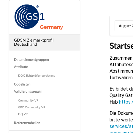
August 
GDSN Zielmarktprofil
Starts
Deutschland
Zusammen m
Datenelementgruppen
Attributese
Attribute
Abstimmung
DQX Sichtprüfungsrelevant
fortwährend
Codelisten
Es bildet d
Validierungsregeln
Quality Ga
Community VR
Hub
https:
GPC Community VR
Die Dokume
DQ VR
bitte weite
Referenztabellen
services/s
germany.d