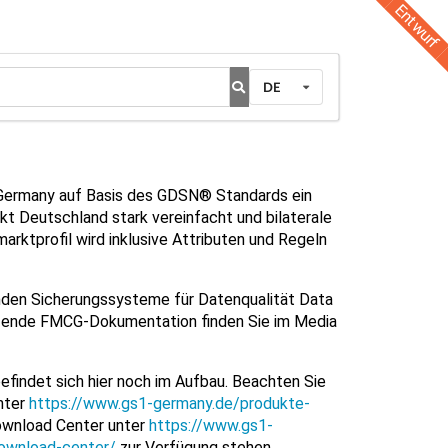
Entwurf
DE
 Germany auf Basis des GDSN® Standards ein
t Deutschland stark vereinfacht und bilaterale
ktprofil wird inklusive Attributen und Regeln
uenden Sicherungssysteme für Datenqualität Data
nzende FMCG-Dokumentation finden Sie im Media
indet sich hier noch im Aufbau. Beachten Sie
nter
https://www.gs1-germany.de/produkte-
wnload Center unter
https://www.gs1-
ownload-center/
zur Verfügung stehen.