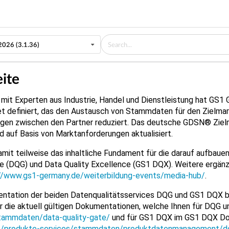
2026 (3.1.36)
eite
it Experten aus Industrie, Handel und Dienstleistung hat GS1
t definiert, das den Austausch von Stammdaten für den Zielmark
en zwischen den Partner reduziert. Das deutsche GDSN® Zielmar
 auf Basis von Marktanforderungen aktualisiert.
amit teilweise das inhaltliche Fundament für die darauf aufba
te (DQG) und Data Quality Excellence (GS1 DQX). Weitere ergä
//www.gs1-germany.de/weiterbildung-events/media-hub/
.
ntation der beiden Datenqualitätsservices DQG und GS1 DQX bef
r die aktuell gültigen Dokumentationen, welche Ihnen für DQG u
tammdaten/data-quality-gate/
und für GS1 DQX im GS1 DQX Do
e/produkte-services/stammdaten/produktdatenmanagement/d