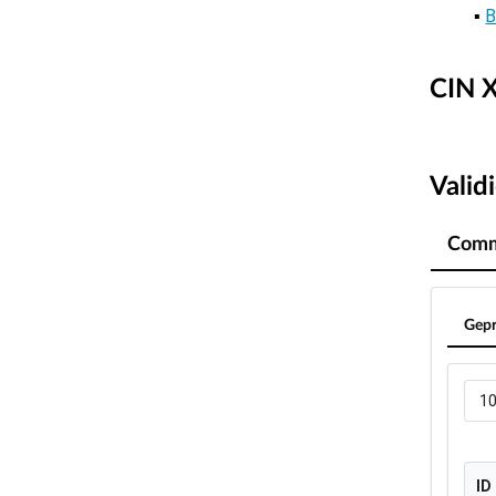
B
CIN X
Valid
Comm
Gepr
1
ID