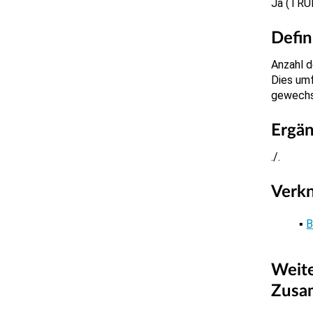
Ja (TRU
Defin
Anzahl d
Dies umf
gewechs
Ergä
./.
Verk
B
Weite
Zusa