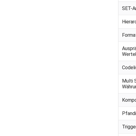
SET-A
Hierar
Forma
Auspr
Werte
Codeli
Multi 
Währu
Kompo
Pfand
Trigg