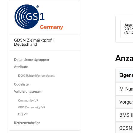
Augu
202
(3.1
GDSN Zielmarktprofil
Deutschland
Anza
Datenelementgruppen
Attribute
Eigen
DQX Sichtprüfungsrelevant
Codelisten
M-Nu
Validierungsregeln
Community VR
Vorgä
GPC Community VR
DQ VR
BMS I
Referenztabellen
GDSN 