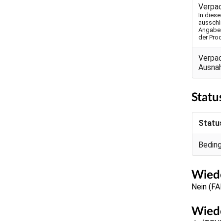
Verpa
In dies
ausschl
Angaben
der Pro
Verpa
Ausna
Statu
Statu
Bedin
Wiede
Nein (F
Wiede