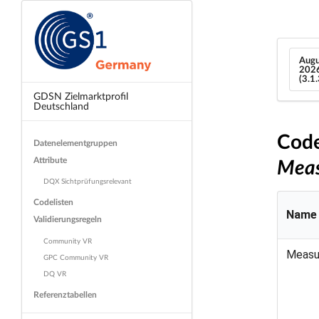
Augu
202
(3.1
GDSN Zielmarktprofil
Deutschland
Code
Datenelementgruppen
Attribute
Mea
DQX Sichtprüfungsrelevant
Codelisten
Name
Validierungsregeln
Community VR
Measu
GPC Community VR
DQ VR
Referenztabellen