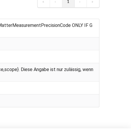
«
‹
1
›
»
MatterMeasurementPrecisionCode ONLY IF G
e,scope}. Diese Angabe ist nur zulässig, wenn