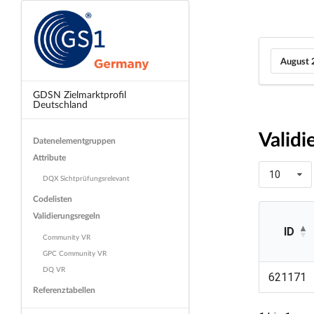
August 
GDSN Zielmarktprofil
Deutschland
Validi
Datenelementgruppen
Attribute
10
DQX Sichtprüfungsrelevant
Codelisten
Validierungsregeln
ID
Community VR
GPC Community VR
ID
DQ VR
621171
Referenztabellen