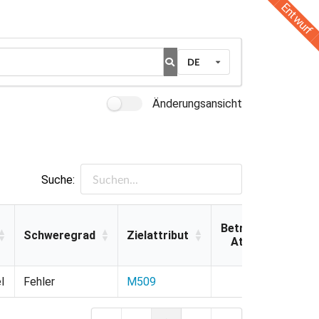
Entwurf
DE
Änderungsansicht
Suche:
Betroffene
Schweregrad
Zielattribut
Attribute
Schweregrad
Zielattribut
Betroffene
l
Fehler
M509
Attribute