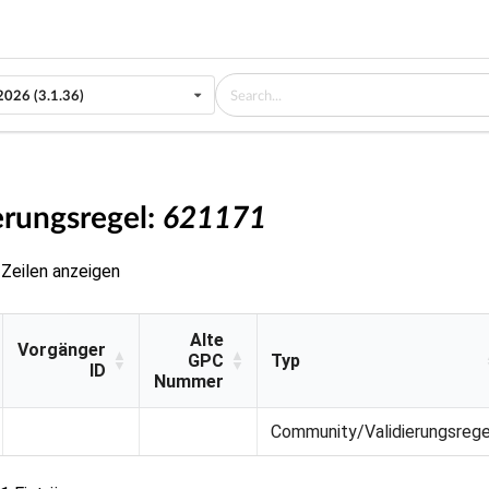
2026 (3.1.36)
erungsregel:
621171
Zeilen anzeigen
Alte
Vorgänger
GPC
Typ
ID
Nummer
Vorgänger
Alte
Typ
Community/Validierungsrege
ID
GPC
Nummer