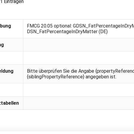
 1 Einträgen
ibung
FMCG 20.05 optional: GDSN_FatPercentageInDry
DSN_FatPercentageInDryMatter (DE)
ng
eldung
Bitte überprüfen Sie die Angabe {propertyReferenc
{siblingPropertyReference} angegeben ist.
tabellen