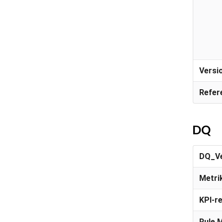
Versi
Refer
DQ
DQ_Ve
Metri
KPI-r
Rule 