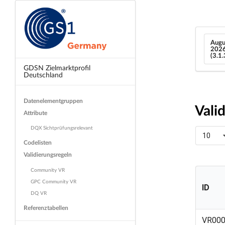
Augu
202
(3.1
GDSN Zielmarktprofil
Deutschland
Datenelementgruppen
Vali
Attribute
DQX Sichtprüfungsrelevant
10
Codelisten
Validierungsregeln
Community VR
GPC Community VR
ID
DQ VR
Referenztabellen
ID
VR00