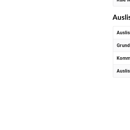
Ausli
Ausli
Grund
Komm
Ausli