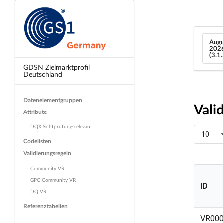
Augu
202
(3.1
GDSN Zielmarktprofil
Deutschland
Datenelementgruppen
Vali
Attribute
DQX Sichtprüfungsrelevant
10
Codelisten
Validierungsregeln
Community VR
GPC Community VR
ID
DQ VR
Referenztabellen
ID
VR000