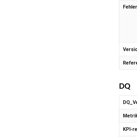
Fehle
Versi
Refer
DQ
DQ_Ve
Metri
KPI-r