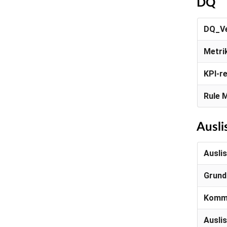
DQ
DQ_Ve
Metri
KPI-r
Rule 
Ausli
Ausli
Grund
Komm
Ausli