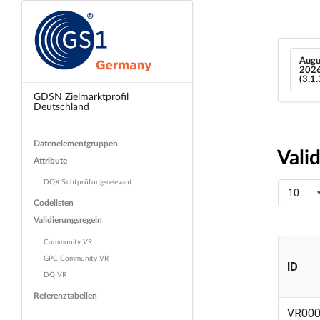
Augu
202
(3.1
GDSN Zielmarktprofil
Deutschland
Datenelementgruppen
Vali
Attribute
DQX Sichtprüfungsrelevant
10
Codelisten
Validierungsregeln
Community VR
GPC Community VR
ID
DQ VR
Referenztabellen
ID
VR00