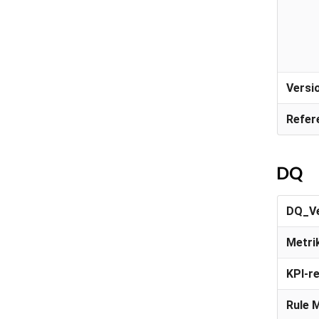
Versi
Refer
DQ
DQ_Ve
Metri
KPI-r
Rule 