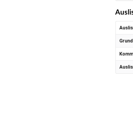
Ausli
Ausli
Grund
Komm
Ausli