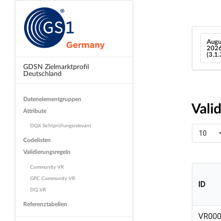
Augu
202
(3.1
GDSN Zielmarktprofil
Deutschland
Datenelementgruppen
Vali
Attribute
DQX Sichtprüfungsrelevant
10
Codelisten
Validierungsregeln
Community VR
GPC Community VR
ID
DQ VR
Referenztabellen
ID
VR00