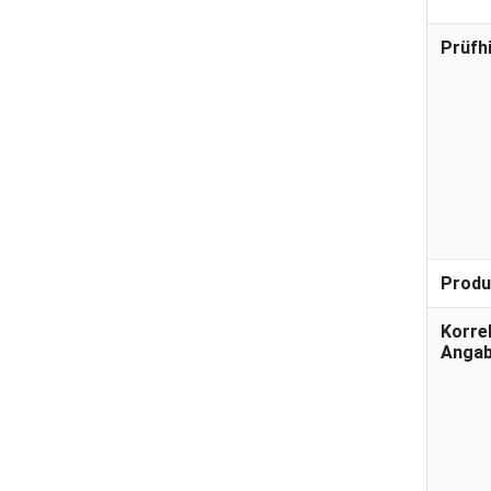
Prüfh
Produ
Korre
Anga