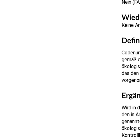
Nein (F
Wiede
Keine A
Defin
Codenum
gemäß d
ökologis
das den
vorgeno
Ergä
Wird in 
den in A
genannte
ökologi
Kontrol