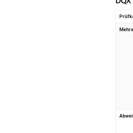
DQX
Prüfk
Mehr
Abwei