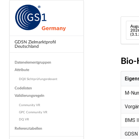
Augu
202
(3.1
GDSN Zielmarktprofil
Deutschland
Bio-
Datenelementgruppen
Attribute
Eigen
DQX Sichtprüfungsrelevant
Codelisten
M-Nu
Validierungsregeln
Community VR
Vorgä
GPC Community VR
DQ VR
BMS I
Referenztabellen
GDSN 