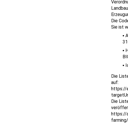
Verordn
Landbau 
Erzeugu
Die Code
Sie ist 
A
31
H
BI
I
Die List
auf:
https://
targetU
Die List
veröffen
https://
farming