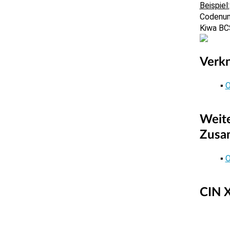
Codenum
Kiwa BC
Verk
O
Weite
Zusa
O
CIN X