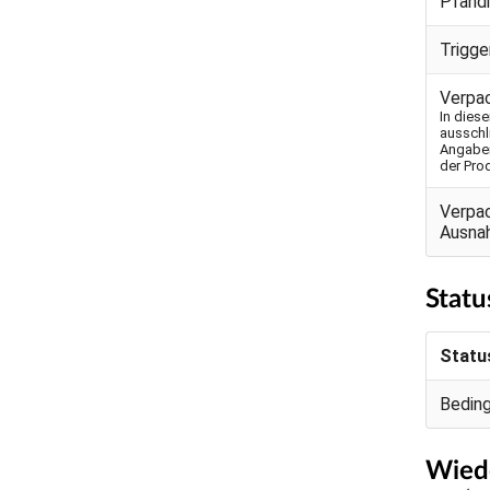
Pfand
Trigg
Verpa
In dies
ausschl
Angaben
der Pro
Verpa
Ausna
Statu
Statu
Bedin
Wiede