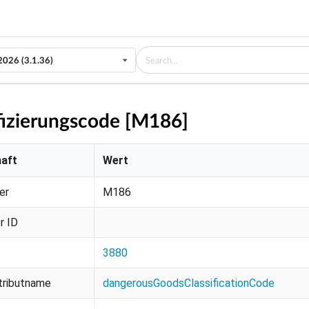
2026 (3.1.36)
fizierungscode [M186]
haft
Wert
er
M186
r ID
3880
ributname
dangerousGoodsClassificationCode