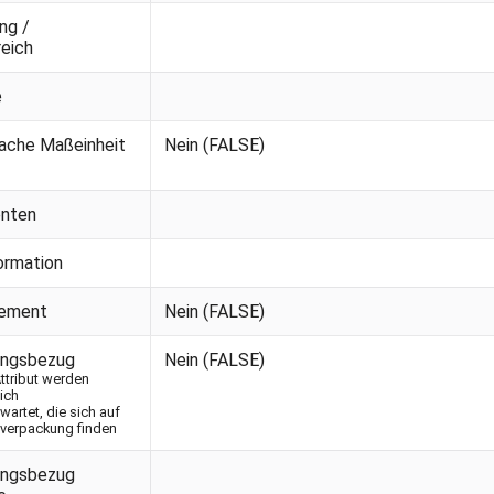
ng /
eich
e
rache Maßeinheit
Nein (FALSE)
nten
ormation
lement
Nein (FALSE)
ungsbezug
Nein (FALSE)
ttribut werden
ich
artet, die sich auf
tverpackung finden
ungsbezug