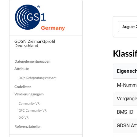
August 
GDSN Zielmarktprofil
Deutschland
Klassi
Datenelementgruppen
Attribute
Eigensc
DQX Sichtprüfungsrelevant
M-Numm
Codelisten
Validierungsregeln
Vorgänge
Community VR
GPC Community VR
BMS ID
DQ VR
GDSN Att
Referenztabellen