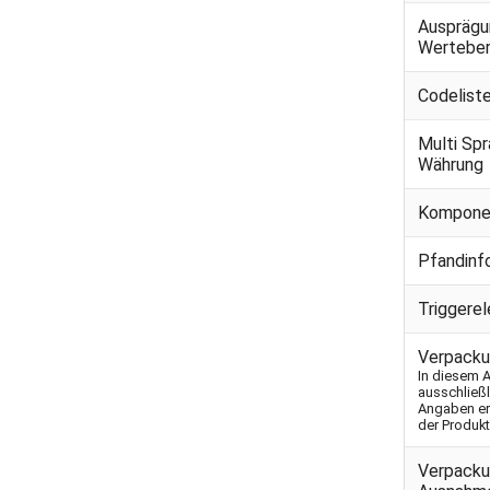
Ausprägu
Werteber
Codelist
Multi Sp
Währung
Kompone
Pfandinf
Triggere
Verpack
In diesem A
ausschließl
Angaben erw
der Produk
Verpack