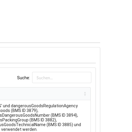
Suche:
G' und dangerousGoodsRegulationAgency
Goods (BMS ID 3879),
onsDangerousGoodsNumber (BMS ID 3894),
PackingGroup (BMS ID 3882),
ousGoodsTechnicalName (BMS ID 3885) und
 verwendet werden.