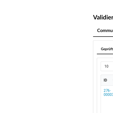
Validie
Commun
Geprüft
10
ID
ID
276-
0000