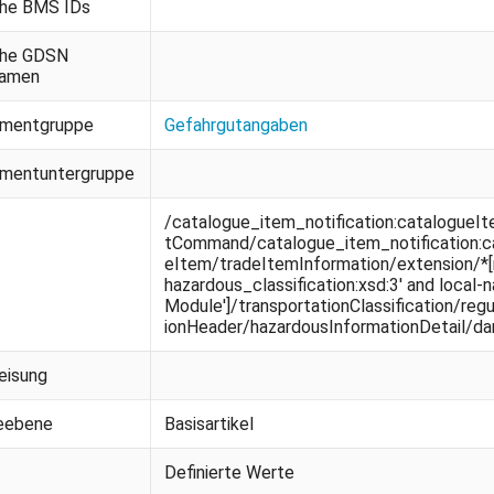
che BMS IDs
che GDSN
namen
ementgruppe
Gefahrgutangaben
mentuntergruppe
/catalogue_item_notification:catalogue
tCommand/catalogue_item_notification:c
eItem/tradeItemInformation/extension/*[n
hazardous_classification:xsd:3' and local-
Module']/transportationClassification/r
ionHeader/hazardousInformationDetail/d
eisung
ieebene
Basisartikel
Definierte Werte