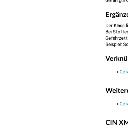
Gefahrgutk
Ergänz
Der Klassif
Bei Stoffe
Gefahrzett
Beispiel: S
Verknü
Gef
Weiter
Gef
CIN XM