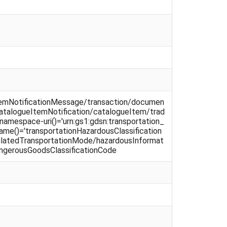
ItemNotificationMessage/transaction/documen
atalogueItemNotification/catalogueItem/trad
amespace-uri()='urn:gs1:gdsn:transportation_
name()='transportationHazardousClassification
egulatedTransportationMode/hazardousInformat
angerousGoodsClassificationCode