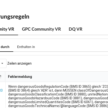
rungsregeln
ity VR
GPC Community VR
DQ VR
 durch
Enthalten in
Zeilen anzeigen
Fehlermeldung
Fehlermeldung
Wenn dangerousGoodsRegulationCode (BMS ID 3865) gleich 'ZC
33
(BMS ID 3864) gleich 'ADR' ist, dann MÜSSEN classOfDangerous
dangerousGoodsClassificationCode (BMS ID 3880), unitedNati
dangerousGoodsHazardousCode (BMS ID 3881), dangerousGoods
dangerousGoodsLimitedQuantitiesCode (BMS ID 6061), danger
dangerousGoodsTechnicalName/@languageCode (BMS ID 3886)