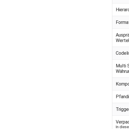
Hierar
Forma
Auspr
Werte
Codeli
Multi 
Währu
Kompo
Pfand
Trigg
Verpa
In dies