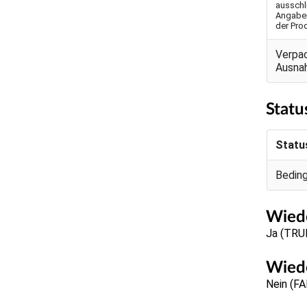
ausschl
Angaben
der Pro
Verpa
Ausna
Statu
Statu
Bedin
Wiede
Ja (TRU
Wiede
Nein (F