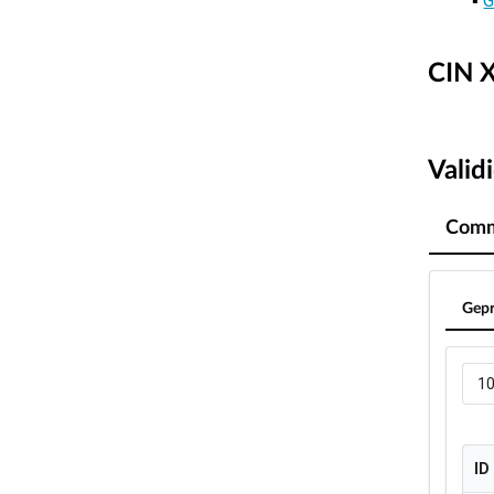
G
CIN X
Valid
Comm
Gepr
1
ID