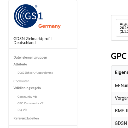
Augu
202
(3.1
GDSN Zielmarktprofil
Deutschland
GPC 
Datenelementgruppen
Attribute
Eigen
DQX Sichtprüfungsrelevant
Codelisten
M-Nu
Validierungsregeln
Community VR
Vorgä
GPC Community VR
DQ VR
BMS I
Referenztabellen
GDSN 