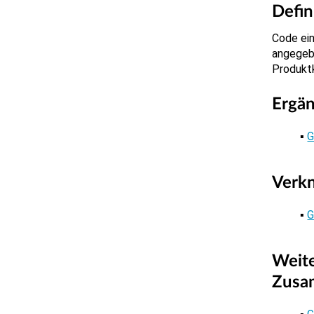
Defin
Code ein
angegeb
Produktk
Ergä
G
Verk
G
Weite
Zusa