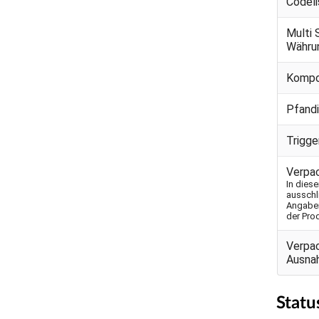
Codeli
Multi 
Währu
Kompo
Pfand
Trigg
Verpa
In dies
ausschl
Angaben
der Pro
Verpa
Ausna
Statu