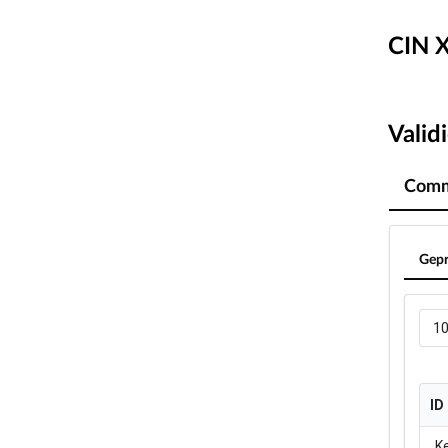
CIN X
Valid
Comm
Gepr
1
ID
ID
K