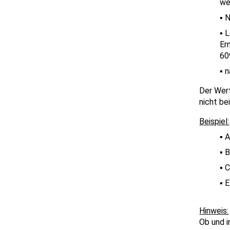
we
N
L
Er
60
n
Der Wer
nicht be
Ob und i