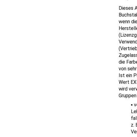
Dieses A
Buchstab
wenn die
Herstell
(Lizenzg
Verwend
(Vertrie
Zugelass
die Farb
von sehr
Ist ein 
Wert EX
wird ve
Gruppen
v
Le
fa
z.
Ve