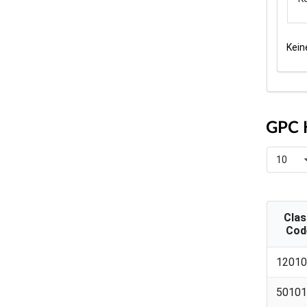
Kein
GPC 
10
Cla
Cod
Cla
12010
Cod
50101