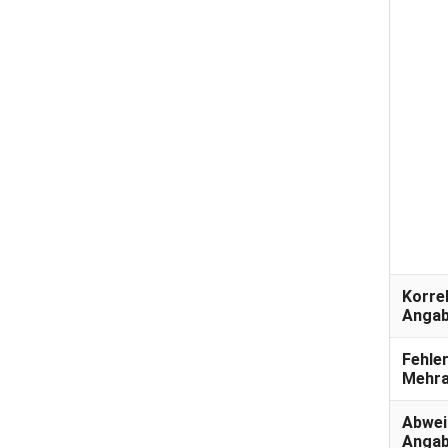
Korre
Anga
Fehle
Mehr
Abwei
Anga