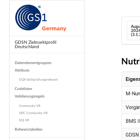
Augu
202
(3.1
GDSN Zielmarktprofil
Deutschland
Nutr
Datenelementgruppen
Attribute
Eigen
DQX Sichtprüfungsrelevant
Codelisten
M-Nu
Validierungsregeln
Community VR
Vorgä
GPC Community VR
DQ VR
BMS I
Referenztabellen
GDSN 