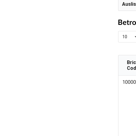
Ausli
Betro
10
Bri
Cod
Bri
10000
Cod