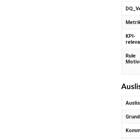
DQ_Ve
Metri
KPI-
relev
Rule
Motiv
Ausli
Ausli
Grund
Komm