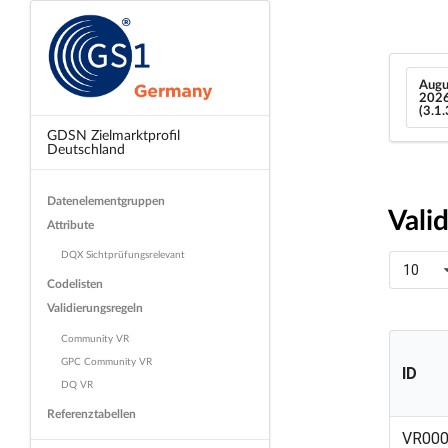
Augu
202
(3.1
GDSN Zielmarktprofil
Deutschland
Datenelementgruppen
Vali
Attribute
DQX Sichtprüfungsrelevant
10
Codelisten
Validierungsregeln
Community VR
GPC Community VR
ID
DQ VR
Referenztabellen
ID
VR00