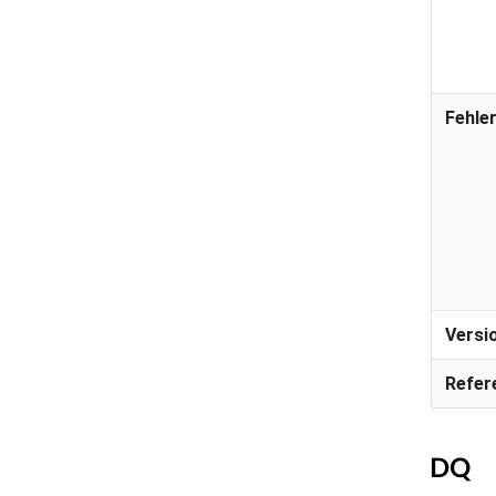
Fehle
Versi
Refer
DQ