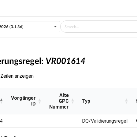
2026 (3.1.36)
erungsregel:
VR001614
Zeilen anzeigen
Alte
Vorgänger
GPC
Typ
ID
Nummer
Vorgänger
Alte
Typ
4
DQ/Validierungsregel
ID
GPC
Nummer