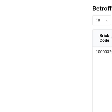
Betrof
10
Brick
Code
Brick
1000032
Code