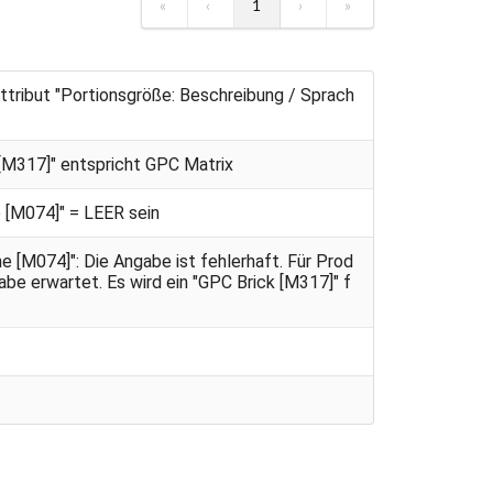
«
‹
1
›
»
ttribut "Portionsgröße: Beschreibung / Sprach
 [M317]" entspricht GPC Matrix
 [M074]" = LEER sein
 [M074]": Die Angabe ist fehlerhaft. Für Prod
be erwartet. Es wird ein "GPC Brick [M317]" f