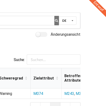
Entwurf
DE
Änderungsansicht
Suche:
Betroffene
Schweregrad
Zielattribut
Attribute
Schweregrad
Zielattribut
Betroffene
Warning
M074
M243
,
M317
Attribute