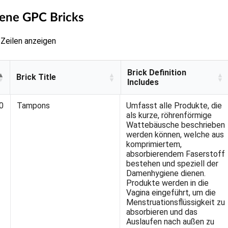
fene GPC Bricks
Zeilen anzeigen
Brick Definition
Brick Title
Includes
Brick Title
Brick Definition
0
Tampons
Umfasst alle Produkte, die
Includes
als kurze, röhrenförmige
Wattebäusche beschrieben
werden können, welche aus
komprimiertem,
absorbierendem Faserstoff
bestehen und speziell der
Damenhygiene dienen.
Produkte werden in die
Vagina eingeführt, um die
Menstruationsflüssigkeit zu
absorbieren und das
Auslaufen nach außen zu