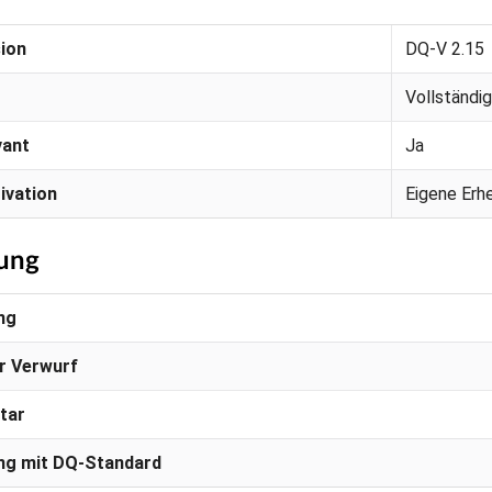
ion
DQ-V 2.15
Vollständig
vant
Ja
ivation
Eigene Erh
tung
ng
r Verwurf
tar
ng mit DQ-Standard