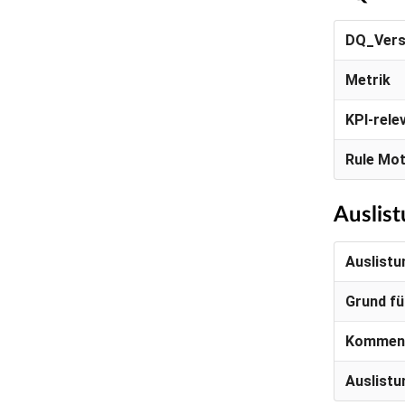
DQ_Vers
Metrik
KPI-rele
Rule Mot
Auslis
Auslistu
Grund fü
Kommen
Auslistu