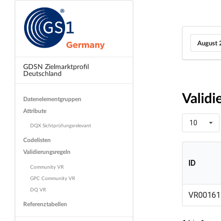
August 
GDSN Zielmarktprofil
Deutschland
Validi
Datenelementgruppen
Attribute
10
DQX Sichtprüfungsrelevant
Codelisten
Validierungsregeln
ID
Community VR
GPC Community VR
ID
DQ VR
VR00161
Referenztabellen