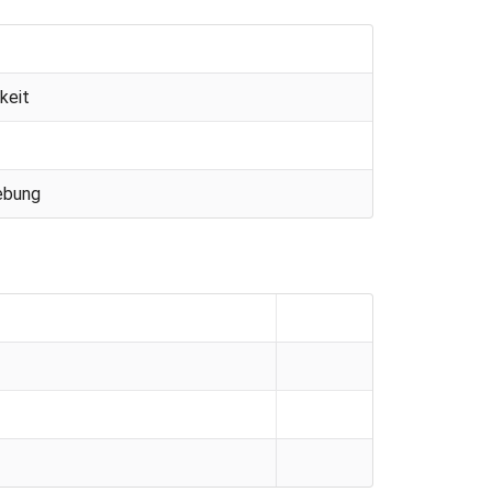
keit
ebung