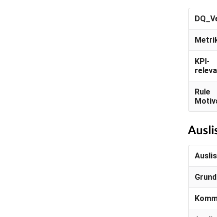
DQ_Ve
Metri
KPI-
relev
Rule
Motiv
Ausli
Ausli
Grund
Komm