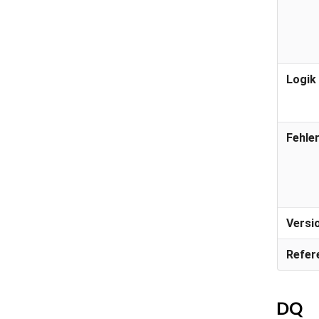
Logik
Fehle
Versi
Refer
DQ