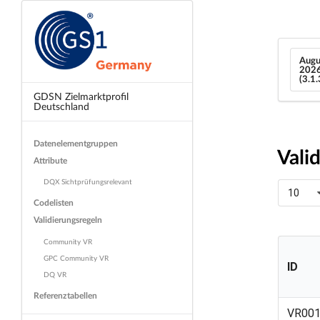
Augu
202
(3.1
GDSN Zielmarktprofil
Deutschland
Datenelementgruppen
Vali
Attribute
DQX Sichtprüfungsrelevant
10
Codelisten
Validierungsregeln
Community VR
GPC Community VR
ID
DQ VR
Referenztabellen
ID
VR00