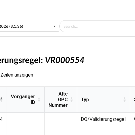
2026 (3.1.36)
erungsregel:
VR000554
Zeilen anzeigen
Alte
Vorgänger
GPC
Typ
ID
Nummer
Vorgänger
Alte
Typ
4
DQ/Validierungsregel
ID
GPC
Nummer