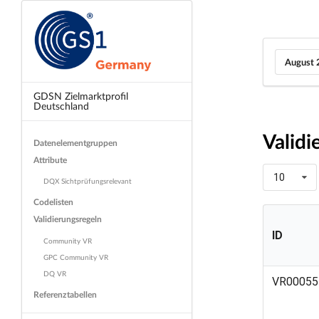
August 
GDSN Zielmarktprofil
Deutschland
Validi
Datenelementgruppen
Attribute
10
DQX Sichtprüfungsrelevant
Codelisten
Validierungsregeln
ID
Community VR
GPC Community VR
ID
DQ VR
VR00055
Referenztabellen