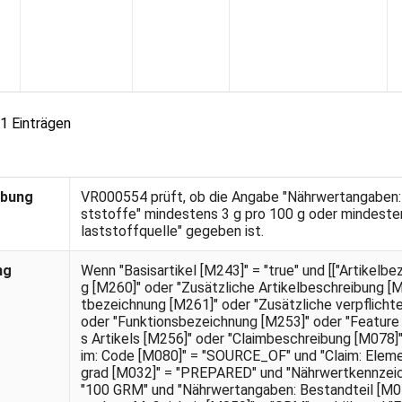
 1 Einträgen
ibung
VR000554 prüft, ob die Angabe "Nährwertangaben: W
ststoffe" mindestens 3 g pro 100 g oder mindestens
laststoffquelle" gegeben ist.
ng
Wenn "Basisartikel [M243]" = "true" und [["Artikelb
g [M260]" oder "Zusätzliche Artikelbeschreibung [
tbezeichnung [M261]" oder "Zusätzliche verpflich
oder "Funktionsbezeichnung [M253]" oder "Feature
s Artikels [M256]" oder "Claimbeschreibung [M078]"] 
im: Code [M080]" = "SOURCE_OF" und "Claim: Eleme
grad [M032]" = "PREPARED" und "Nährwertkennzeic
"100 GRM" und "Nährwertangaben: Bestandteil [M05