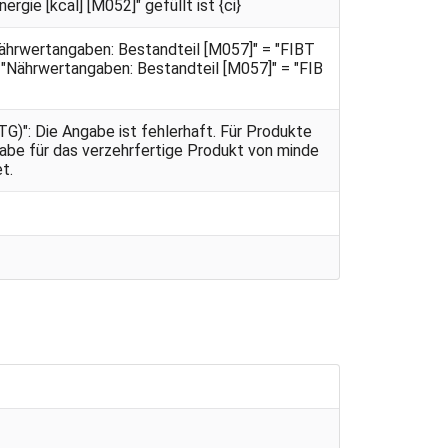
rgie [kcal] [M052]" gefüllt ist {ci}
ährwertangaben: Bestandteil [M057]" = "FIBT
 "Nährwertangaben: Bestandteil [M057]" = "FIB
)": Die Angabe ist fehlerhaft. Für Produkte
gabe für das verzehrfertige Produkt von minde
t.