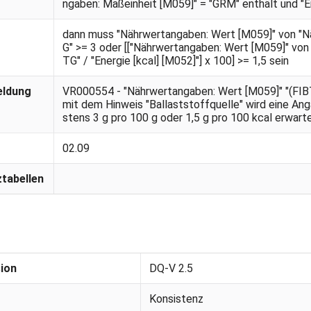
ngaben: Maßeinheit [M059]" = "GRM" enthält und "Ene
dann muss "Nährwertangaben: Wert [M059]" von "N
G" >= 3 oder [["Nährwertangaben: Wert [M059]" von
TG" / "Energie [kcal] [M052]"] x 100] >= 1,5 sein
eldung
VR000554 - "Nährwertangaben: Wert [M059]" "(FIBTG
mit dem Hinweis "Ballaststoffquelle" wird eine An
stens 3 g pro 100 g oder 1,5 g pro 100 kcal erwarte
02.09
tabellen
ion
DQ-V 2.5
Konsistenz