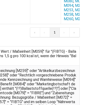
M080
,
M084
,
M094
,
M243
,
M253
,
M256
,
M258
,
M259
,
M260
,
M261
«
‹
1
›
»
ert / Maßeinheit [M059]" für "(FIBTG) - Balla
 1,5 g pro 100 kcal ist, wenn der Hinweis "Bal
ezeichnung [M259]" oder "Artikelkurzbezeichnun
M258]" oder "Rechtlich vorgeschriebene Produk
tende Kennzeichnung und Warnhinweise [M094]"
 Benefit [M084]" oder "Marketingbotschaft de
enthält "(!?)Ballaststoffquelle(!?)"] oder ["Cla
ntcode [M079]" = "FIBRE"] und "Zubereitungs
hnung: Bezugsgröße / Maßeinheit [M072]" =
7]" = "FIBTG" und im selben Loop "Nährwerta