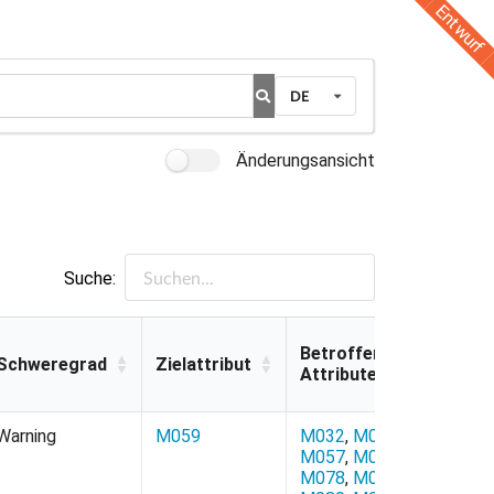
Entwurf
DE
Änderungsansicht
Suche:
Betroffene
Schweregrad
Zielattribut
Attribute
Schweregrad
Zielattribut
Betroffene
Warning
M059
M032
,
M052
,
Attribute
M057
,
M072
,
M078
,
M079
,