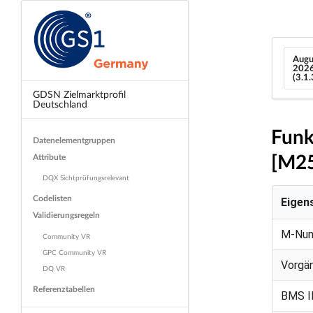
Augu
202
(3.1
GDSN Zielmarktprofil
Deutschland
Funk
Datenelementgruppen
[M2
Attribute
DQX Sichtprüfungsrelevant
Codelisten
Eigen
Validierungsregeln
M-Nu
Community VR
GPC Community VR
Vorgä
DQ VR
Referenztabellen
BMS I