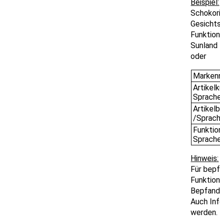
Schokori
Gesicht
Funktion
Sunland 
oder
Marken
Artikel
Sprach
Artikel
/Sprac
Funktio
Sprach
Für bepf
Funktio
Bepfand
Auch Inf
werden.