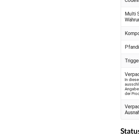
Codeli
Multi 
Währu
Kompo
Pfand
Trigg
Verpa
In dies
ausschl
Angaben
der Pro
Verpa
Ausna
Statu