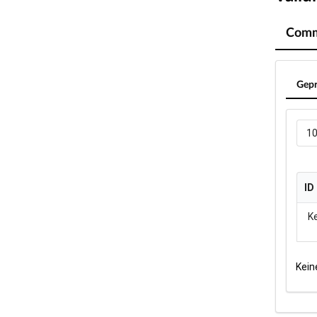
Comm
Gepr
1
ID
ID
K
Kein