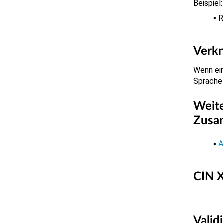
Beispiel:
R
Verk
Wenn ei
Sprach
Weite
Zusa
A
CIN X
Valid