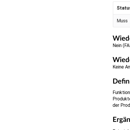
Statu
Muss
Wiede
Nein (F
Wiede
Keine A
Defin
Funktio
Produkte
der Prod
Ergä