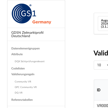
Augu
202
(3.1
GDSN Zielmarktprofil
Deutschland
Datenelementgruppen
Vali
Attribute
DQX Sichtprüfungsrelevant
10
Codelisten
Validierungsregeln
Community VR
GPC Community VR
ID
DQ VR
Referenztabellen
ID
VR00