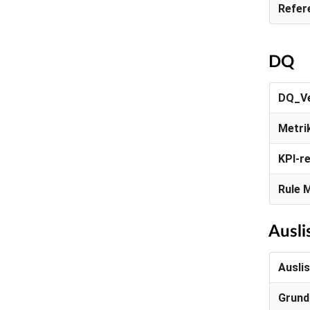
Refer
DQ
DQ_Ve
Metri
KPI-r
Rule 
Ausli
Ausli
Grund