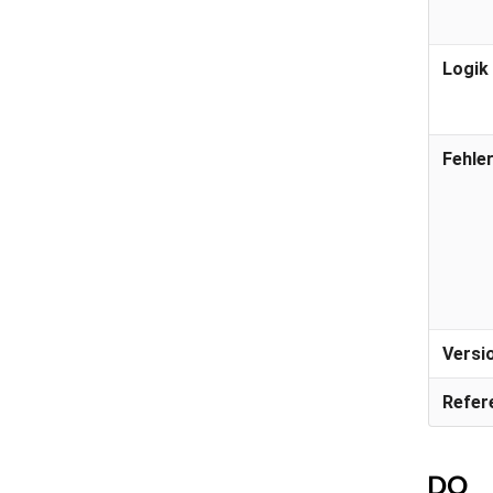
Logik
Fehle
Versi
Refer
DQ