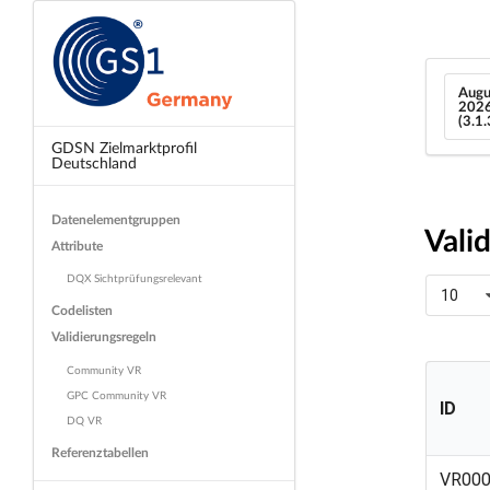
Augu
202
(3.1
GDSN Zielmarktprofil
Deutschland
Datenelementgruppen
Vali
Attribute
DQX Sichtprüfungsrelevant
10
Codelisten
Validierungsregeln
Community VR
GPC Community VR
ID
DQ VR
Referenztabellen
ID
VR00