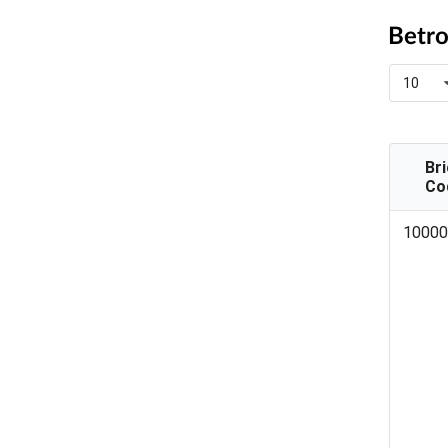
Betro
10
Br
Co
Bri
10000
Cod