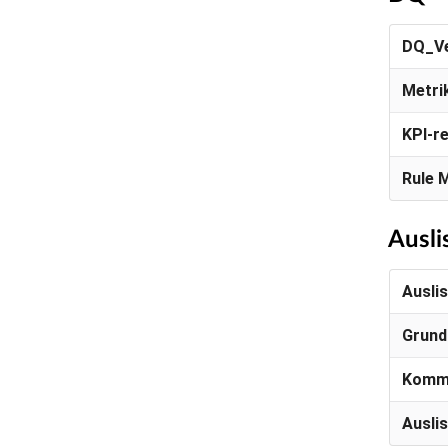
DQ_Ve
Metri
KPI-r
Rule 
Ausli
Ausli
Grund
Komm
Ausli