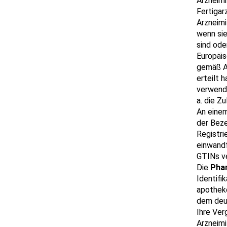
Arzneimi
Fertigar
Arzneimi
wenn si
sind ode
Europäis
gemäß Ar
erteilt 
verwende
a. die Z
An einem
der Bez
Registri
einwandf
GTINs v
Die
Pha
Identifi
apotheke
dem deut
Ihre Ver
Arzneimi