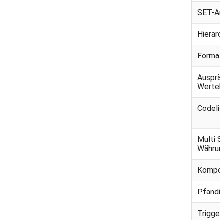
SET-A
Hierar
Forma
Auspr
Werte
Codeli
Multi 
Währu
Kompo
Pfand
Trigg