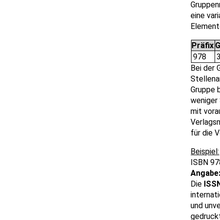
Gruppen
eine var
Elemente
Präfix
978
Bei der 
Stellen
Gruppe b
weniger 
mit vora
Verlags
für die 
ISBN 97
Angabe
Die
ISSN
internat
und unve
gedruckt