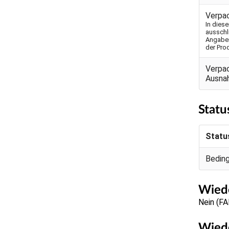
Verpa
In dies
ausschl
Angaben
der Pro
Verpa
Ausna
Statu
Statu
Bedin
Wiede
Nein (F
Wiede