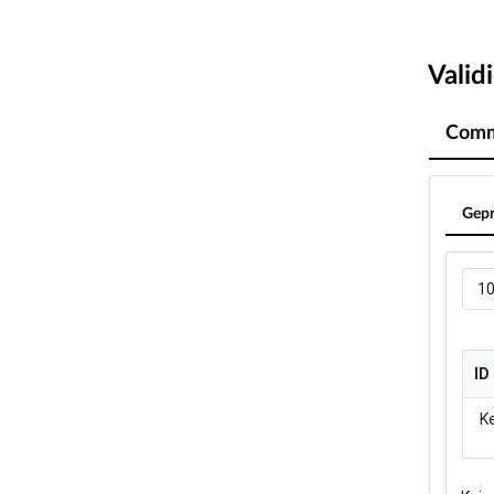
Valid
Comm
Gepr
1
ID
ID
K