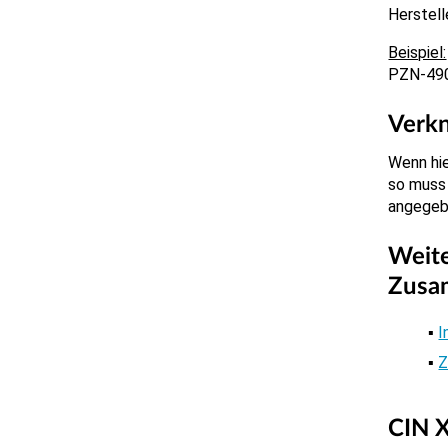
Herstell
PZN-49
Verk
Wenn hie
so muss
angegeb
Weite
Zusa
I
Z
CIN X