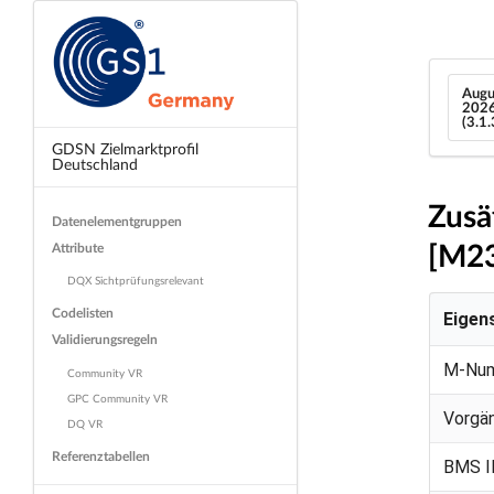
Augu
202
(3.1
GDSN Zielmarktprofil
Deutschland
Zusät
Datenelementgruppen
[M2
Attribute
DQX Sichtprüfungsrelevant
Codelisten
Eigen
Validierungsregeln
M-Nu
Community VR
GPC Community VR
Vorgä
DQ VR
Referenztabellen
BMS I